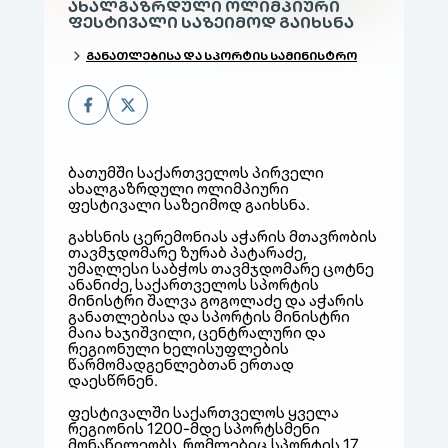
ᲐᲮᲐᲚᲒᲐᲖᲠᲓᲣᲚᲘ ᲝᲚᲘᲛᲞᲘᲣᲠᲘ
ᲤᲔᲡᲢᲘᲕᲐᲚᲘ ᲡᲐᲖᲔᲘᲛᲝᲓ ᲒᲐᲘᲮᲡᲜᲐ
ᲒᲐᲜᲐᲗᲚᲔᲑᲘᲡᲐ ᲓᲐ ᲡᲞᲝᲠᲢᲘᲡ ᲡᲐᲛᲘᲜᲘᲡᲢᲠᲝ
ბათუმში საქართველოს პირველი
ახალგაზრდული ოლიმპიური
ფესტივალი საზეიმოდ გაიხსნა.
გახსნის ცერემონიას აჭარის მთავრობის
თავმჯდომარე ზურაბ პატარაძე,
უმაღლესი საბჭოს თავმჯდომარე ცოტნე
ანანიძე, საქართველოს სპორტის
მინისტრი შალვა გოგოლაძე და აჭარის
განათლებისა და სპორტის მინისტრი
მაია ხაჯიშვილი, ცენტრალური და
რეგიონული ხელისუფლების
წარმომადგენლებთან ერთად
დაესწრნენ.
ფესტივალში საქართველოს ყველა
რეგიონის 1200-მდე სპორტსმენი
მონაწილეობს, რომლებიც სპორტის 17