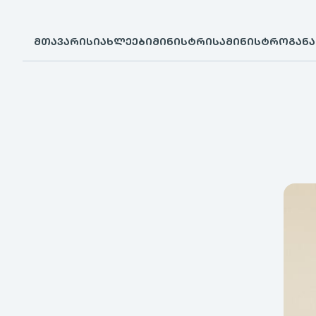
ᲛᲗᲐᲕᲐᲠᲘ
ᲡᲘᲐᲮᲚᲔᲔᲑᲘ
ᲛᲘᲜᲘᲡᲢᲠᲘ
ᲡᲐᲛᲘᲜᲘᲡᲢᲠᲝ
ᲒᲐᲜ