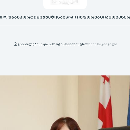
ᲐᲗᲚᲔᲑᲐ
ᲡᲞᲝᲠᲢᲘ
ᲑᲘᲣᲯᲔᲢᲘ
ᲡᲐᲯᲐᲠᲝ ᲘᲜᲤᲝᲠᲛᲐᲪᲘᲐ
ᲛᲝᲒᲕᲬᲔ
განათლებისა და სპორტის სამინისტრო
მაია ხაჯიშვილი