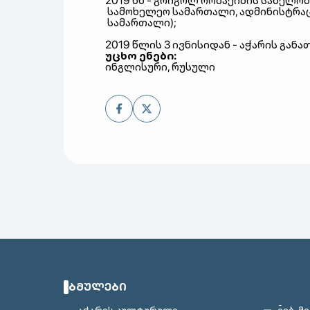
2019
წწ
-
გრიგოლ
რობაქიძის
სახელობ
სამოხელეო
სამართალი
,
ადმინისტრა
სამართალი
);
2019
წლის
3
ივნისიდან
-
აჭარის
განა
უცხო
ენები
:
ინგლისური
,
რუსული
ᲑᲛᲣᲚᲔᲑᲘ