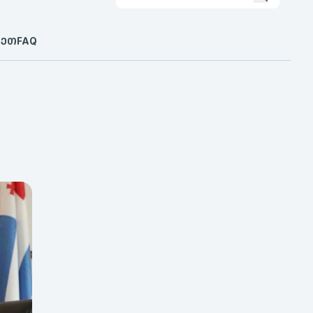
ᲠᲔᲗ
FAQ