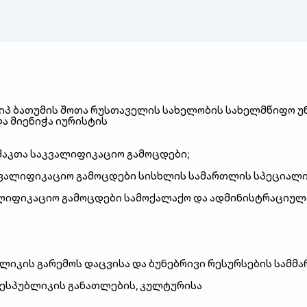
იპ
ბათუმის
შოთა
რუსთაველის
სახელობის
სახელმწიფო
უ
და
მიენიჭა
იურისტის
შაკთა
საკვალიფიკაციო
გამოცდები
;
ვალიფიკაციო
გამოცდები
სისხლის
სამართლის
სპეციალ
ლიფიკაციო
გამოცდები
სამოქალაქო
და
ადმინისტრაციულ
ბლიკის
გარემოს
დაცვისა
და
ბუნებრივი
რესურსების
სამმ
ესპუბლიკის
განათლების
,
კულტურისა
ი