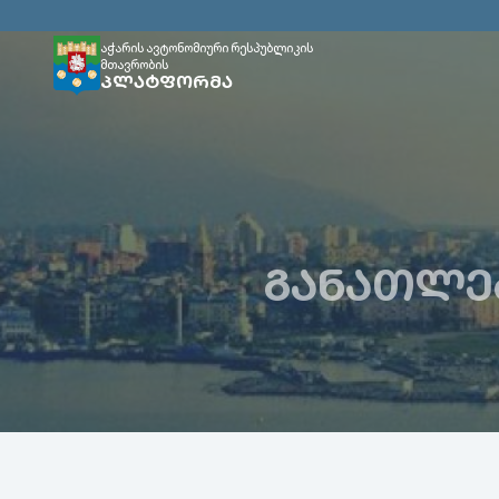
აჭარის ავტონომიური რესპუბლიკის
მთავრობის
ᲞᲚᲐᲢᲤᲝᲠᲛᲐ
ᲒᲐᲜᲐᲗᲚᲔᲑ