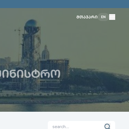
ᲛᲗᲐᲕᲐᲠᲘ
EN
ᲐᲛᲘᲜᲘᲡᲢᲠᲝ