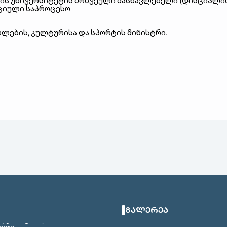
ის
უნივერსიტეტის
მოწვეული
მასწავლებელი
(
დისციპლი
ციული
საპროცესო
თლების
,
კულტურისა
და
სპორტის
მინისტრი
.
ᲒᲐᲚᲔᲠᲔᲐ